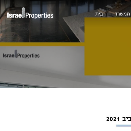
 המשרד
בית