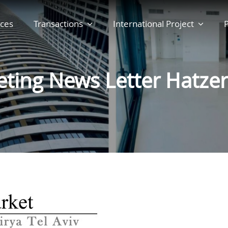
ces
Transactions
International Project
P
ting News Letter Hatze