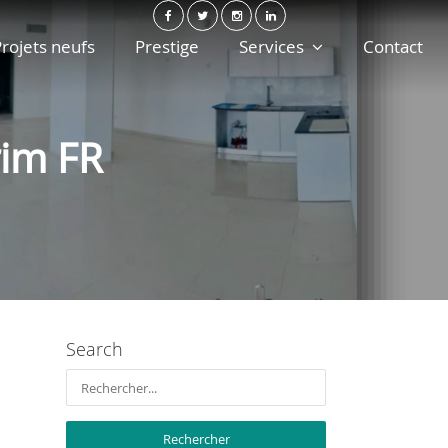
rojets neufs
Prestige
Services
Contact
rim FR
Search