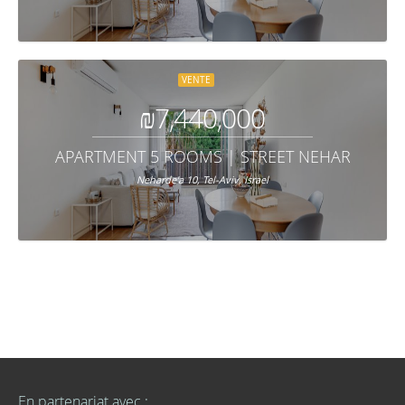
VENTE
₪7,440,000
APARTMENT 5 ROOMS | STREET NEHARDE'A 10
Neharde'a 10, Tel-Aviv, Israel
En partenariat avec :