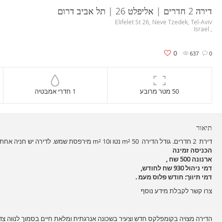
דירה 2 חדרים | אליפלט 26 | תל אביב דרום
Elifelet St 26, Neve Tzedek, Tel-Aviv
, Israel
0
637
0
50 מטר מרובע
1 חדרי אמבטיה
תיאור
דירת 2 חדרים. גודל הדירה 50 m² נטו ו10 m² מירפסת שמש. לדירה יש חניה אחת.
הכניסה זמינה
ארנונה 500 שח ,
דמי ניהול 930 שח לחודש,
דמי תיווך: חודש פלוס מעמ .
צרו קשר לקבלת מידע נוסף
הדירה מצויה בקומפלקס חדש וצעיר בשכונה אנרגתית ומלאת חיים בסמוך לנווה צדק,