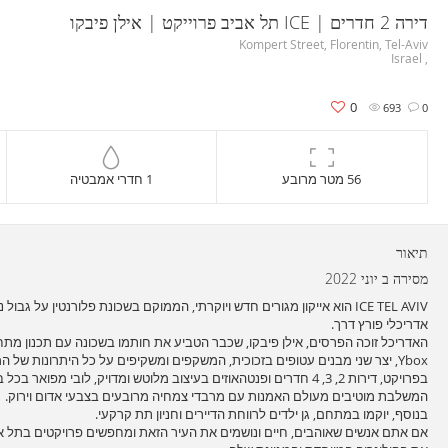
דירה 2 חדרים | ICE תל אביב פרוייקט | אילן פיבקו
Kompert Street, Florentin, Tel-Aviv
, Israel
0
693
0
56 מטר מרובע
1 חדרי אמבטיה
תיאור
מסירה ב יוני 2022
ICE TEL AVIV הוא אייקון מגורים חדש ויוקרתי, הממוקם בשכונת פלורנטין על גבו
אדריכלי פורץ דרך.
האדריכל זוכה הפרסים, אילן פיבקו, שכבר הטביע את חותמו בשכונה עם תכנון מתחם
Ybox, יצר שני מבנים עטופים בזכוכית, המשקפים ומשקיפים על כל היתרונות של המטרופולין הגדול בישראל.
בפרויקט, דירות 2, 3, 4 חדרים ופנטהאוזים בעיצוב מלוטש ומדויק, לובי מפו
המשלבת מוטיבים מעולם האמנות עם מרבדי צמחיה מרובעים בצבעי אדום וירוק.
בנוסף, יוקמו במתחם, גן ילדים לרווחת הדיירים וחניון תת קרקעי.
אם אתם אנשים שאוהבים, חיים ונושמים את העיר הזאת ומחפשים פרויקטים בתל א