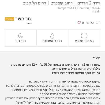
דירה 2 חדרים | רחוב קומפרט | דרום תל אביב
Kompert St 13, Florentin, Tel-Aviv
, Israel
צור קשר
השכרה
0
852
0
דירה
53 מטר מרובע
1 חדרי אמבטיה
1 חדרים
תיאור
מגוון דירות 2 חדרים להשכרה בשטח של 53 מ״ר + 12 מטרים מרפסת,
כולל חניה ומחסן, החל מ- שח לחודש.
למידע נוסף ותיאום פגישה צרו קשר !
מיקום אסטרטגי מנצח על עורק החיים העיקרי בשכונה
ממוקם בפינת הרחובות המחוגה 13 ורחוב קומפורט בכניסה המערבית לרובע
החדש, ומשמש כצינור המקשר בין גינת פלורנטין ובניני המגורים, באמצעות
”מדרחוב“ המהווה את הציר הרגלי לבאים למתחם.
את הנגישות המושלמת, ישלים פיתוח סביבתי מקיף המזמין את תושבי פלורנטין
למתחם והיוצר רצף אורבני, המחבר בצורה טבעית בין ה"ישן" ל"חדש".