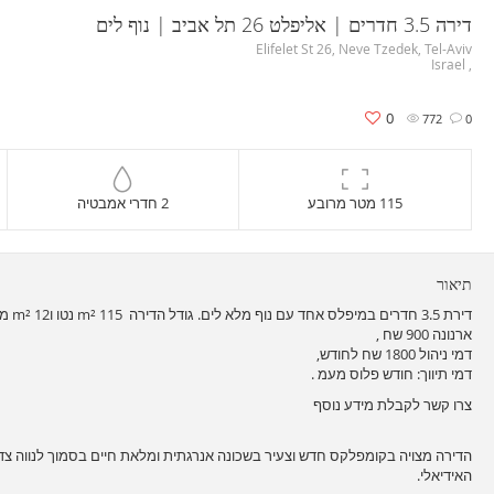
דירה 3.5 חדרים | אליפלט 26 תל אביב | נוף לים
Elifelet St 26, Neve Tzedek, Tel-Aviv
, Israel
0
772
0
115 מטר מרובע
2 חדרי אמבטיה
תיאור
דירת 3.5 חדרים במיפלס אחד עם נוף מלא לים. גודל הדירה 115 m² נטו ו12 m² מירפסת שמש. לדירה יש חניה אחת.
ארנונה 900 שח ,
דמי ניהול 1800 שח לחודש,
דמי תיווך: חודש פלוס מעמ .
צרו קשר לקבלת מידע נוסף
הדירה מצויה בקומפלקס חדש וצעיר בשכונה אנרגתית ומלאת חיים בסמוך לנווה צדק,
האידיאלי.