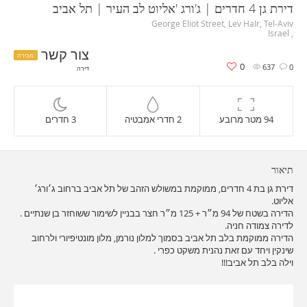
דירת גן 4 חדרים | ג'ורג 'אליוט לב העיר | תל אביב
George Eliot Street, Lev HaIr, Tel-Aviv
, Israel
צור קשר
מכירה
0
637
0
דירה
94 מטר מרובע
2 חדרי אמבטיה
3 חדרים
תיאור
דירת גן בת 4 חדרים, ממוקמת במשולש הזהב של תל אביב ברחוב ג׳ורג׳
אליוט.
הדירה בשטח של 94 מ״ר + 125 מ״ר חצר בבניין לשימור ששוחזר בן שנתיים .
לדירה צמודה חניה.
הדירה ממוקמת בלב תל אביב בסמוך למלון נורמן, מלון מונטיפיורי ולרחוב
שינקין ויחד עם זאת נהנית משקט כפרי .
וילה בלב תל אביב!!!