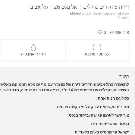
דירה 3 חדרים נוף לים | אליפלט 26 | תל אביב
Elifelet St 26, Neve Tzedek, Tel-Aviv
, Israel
0
999+
0
65 מטר מרובע
1 חדרי אמבטיה
תיאור
העשירית, נוף לים עם מרפסת של 14 מ"ר, בנייה עם בריכת שחייה, חדר כושר, שומרים 24/7, רכוש נדיר !
כלול גם חניה אחת
מחיר מבוקש ומידע רק על פי בקשה פרטית
צור קשר לארגון פגישה וביקור בנכס
כניסה אפשרית מיידית
ישראל פרופרטיס בע"מ בלעדיות