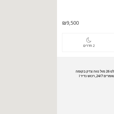
₪9,500
2 חדרים
להשכרה בתל אביב 3 חדרים דירה של 65 מ"ר עם נוף ים מלא הממוקם באליפלט 26 מול נווה צדק בקומה