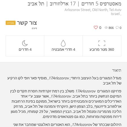
מאסטרפיס 5 חדרים | 17 ארלוזורוב | תל אביב
Arlozorov Street, Old North, Tel-Aviv
, Israel
צור קשר
מכירה
0
866
0
דירה
360 מטר מרובע
4 חדרי אמבטיה
4 חדרים
תיאור
מגדל המגורים בעל העיצוב היחודי,
17Arlozorov
, מוסיף פאר ויופי לקו הרקיע
של תל אביב
פרויקט המגורים
17Arlozorov
משלב בין רמת יוקרתיות חסרת תקדים לבין
המיקום הנחשק ביותר בתל אביב.
17Arlozorov
, אשר עוצב ע"י אחד
האדריכלים המוערכים והמבטיחים ביותר בישראל, ממוקם בפינת הרחובות
ארלוזורוב ודיזינגוף, בלב הצפון הישן, היוקרתי והמהנה של תל אביב, מרחק
הליכה מהמרינה ומנמל תל אביב. הבניין המפואר, על 29 קומותיו, מכיל מגוון
דירות מפנקות ומרווחות, כמו גם פנטהאוזים מדהימים.
היהלום שבכתר של
17Arlozorov
, הוא האטריום האלגנטי שמחבר את שני