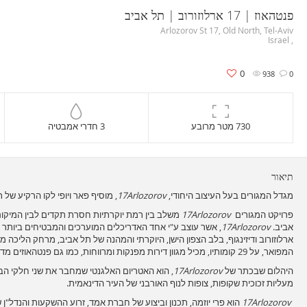
פנטהאוז | 17 ארלוזורוב | תל אביב
Arlozorov St 17, Old North, Tel-Aviv
, Israel
0
938
0
730 מטר מרובע
3 חדרי אמבטיה
תיאור
מגדל המגורים בעל העיצוב היחודי,
17Arlozorov
, מוסיף פאר ויופי לקו הרקיע של 
פרויקט המגורים
17Arlozorov
משלב בין רמת יוקרתיות חסרת תקדים לבין המיקו
אביב.
17Arlozorov
, אשר עוצב ע"י אחד האדריכלים המוערכים והמבטיחים ביותר
ארלוזורוב ודיזינגוף, בלב הצפון הישן, היוקרתי והמהנה של תל אביב, מרחק הליכה מ
המפואר, על 29 קומותיו, מכיל מגוון דירות מפנקות ומרווחות, כמו גם פנטהאוזים מדהימים.
היהלום שבכתר של
17Arlozorov
, הוא האטריום האלגנטי שמחבר את שני חלקי הבנ
מעליות זכוכית שקופות, צופות לנוף האורבני של העיר הדינאמית.
17Arlozorov
הוא פרי יוזמה, תכנון וביצוע של חברת אמד, זרוע ההשקעות והנדל"ן ש