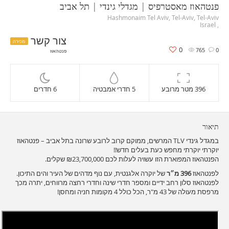
פנטהאוז מאסטרפיס | מגדלי גינדי | תל אביב
Hashmonaim Tel Aviv, Tel-Aviv, Tel-Aviv
, Israel
צור קשר
מכירה
0
765
0
פנטהאוז
396 מטר מרובע
5 חדרי אמבטיה
6 חדרים
תיאור
במגדל גינדי TLV המרשים, ממוקם קרוב לרובע שרונה בתל אביב – פנטהאוז
יוקרתי יוקרתי מחפש כעת בעלים חדש!!
הפנטהאוז המפוארת הזו עשויה לעלות לכם ₪23,700,000 שקלים.
לפנטהאוז
396 מ״ר
של יוקרה אלגנטית, עם נוף מדהים של העיר והים התיכון.
לפנטהאוז סלון רחב ידיים ומספר חדרי שינה וחדרי רחצה מרווחים, יתרה מכך
מרפסת מעולה של 43 מ"ר, הכל כולל 4 מקומות חניה ומחסן!