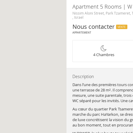
Apartment 5 Rooms | W T
Nissim Aloni Street, Park Tzameret, 
, Israel
Nous contacter
VENTE
APPARTEMENT
4 Chambres
Description
Dans l’une des premières tours co
une terrasse de 28 m². Il compren
mesure, une suite parentale, trois
WC séparé pour les invités. Une ca
Au cœur du quartier Park Tsameret 
marche du parc HaYarkon, se dresse
de luxe concrétisent la vision du 
au bon moment, tout en procurant 