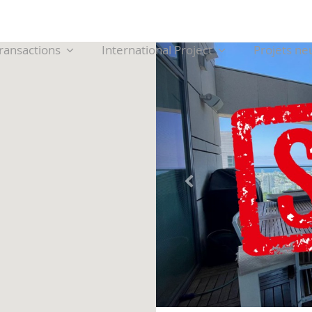
ransactions
International Project
Projets ne