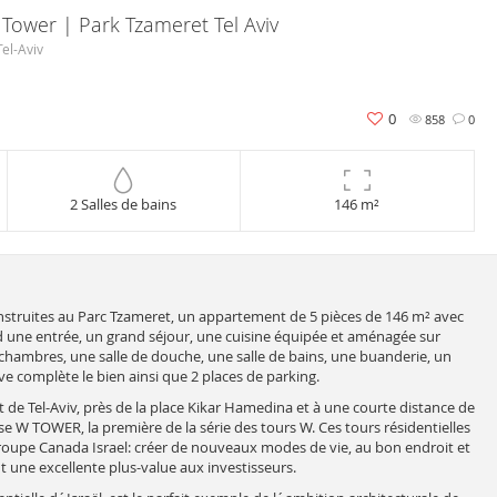
ower | Park Tzameret Tel Aviv
Tel-Aviv
0
858
0
2 Salles de bains
146 m²
nstruites au Parc Tzameret, un appartement de 5 pièces de 146 m² avec
d une entrée, un grand séjour, une cuisine équipée et aménagée sur
 chambres, une salle de douche, une salle de bains, une buanderie, un
ve complète le bien ainsi que 2 places de parking.
de Tel-Aviv, près de la place Kikar Hamedina et à une courte distance de
 W TOWER, la première de la série des tours W. Ces tours résidentielles
groupe Canada Israel: créer de nouveaux modes de vie, au bon endroit et
une excellente plus-value aux investisseurs.