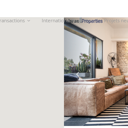
ransactions
International Project
Projets ne