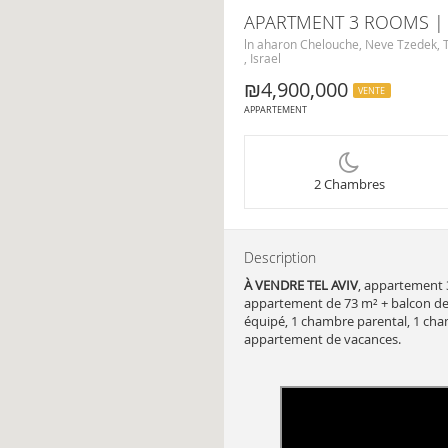
APARTMENT 3 ROOMS | N
ln aharon Chelouche, Neve Tzedek, T
, Israel
₪4,900,000
VENTE
APPARTEMENT
2 Chambres
Description
À VENDRE TEL AVIV
, appartement 3
appartement de 73 m² + balcon de
équipé, 1 chambre parental, 1 cham
appartement de vacances.