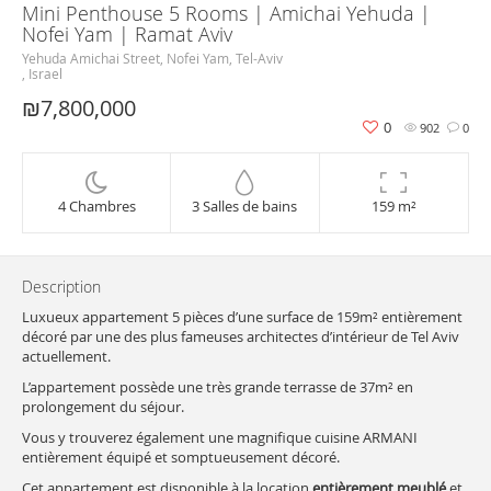
Mini Penthouse 5 Rooms | Amichai Yehuda |
Nofei Yam | Ramat Aviv
Yehuda Amichai Street, Nofei Yam, Tel-Aviv
, Israel
₪7,800,000
0
902
0
4 Chambres
3 Salles de bains
159 m²
Description
Luxueux appartement 5 pièces d’une surface de 159m² entièrement
décoré par une des plus fameuses architectes d’intérieur de Tel Aviv
actuellement.
L’appartement possède une très grande terrasse de 37m² en
prolongement du séjour.
Vous y trouverez également une magnifique cuisine ARMANI
entièrement équipé et somptueusement décoré.
Cet appartement est disponible à la location
entièrement meublé
et