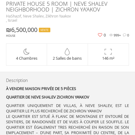
PRIVATE HOUSE 5 ROOM | NEVE SHALEV
NEIGHBORHOOD | ZICHRON YA’AKOV
HaShazif, Neve Shalev, Zikhron Yaakov
, Israel
₪6,500,000
VENTE
0
999+
0
HOUSE
4 Chambres
2 Salles de bains
146 m²
Description
À VENDRE MAISON PRIVÉE DE 5 PIÈCES
QUARTIER DE NEVE SHALEV
ZICHRON YA’AKOV
QUARTIER UNIQUEMENT DE VILLAS, À NEVE SHALEV, EST LE
QUARTIER LE PLUS RECHERCHÉ DE ZICHRON YA’AKOV
LE QUARTIER EST SITUÉ À FLANC DE MONTAGNE ET ENTOURÉ DE
SENTIERS, DE RANDONNÉE ET DE VUES À COUPER LE SOUFFLE. LE
QUARTIER EST ÉGALEMENT TRES RECHERCHÉ EN RAISON DE SON
EMPLACEMENT – D’UNE PART, SA PROXIMITÉ DU CENTRE, DE LA