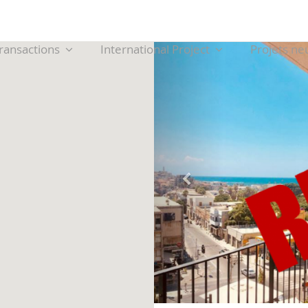
ransactions
International Project
Projets ne