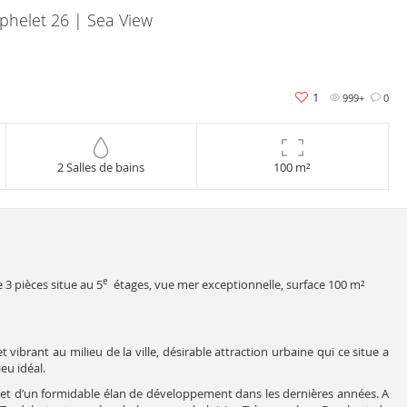
phelet 26 | Sea View
1
999+
0
2 Salles de bains
100 m²
e
3 pièces situe au 5
étages, vue mer exceptionnelle, surface 100 m²
ibrant au milieu de la ville, désirable attraction urbaine qui ce situe a
eu idéal.
objet d’un formidable élan de développement dans les dernières années. A