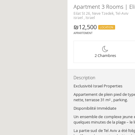
Apartment 3 Rooms | Eli
Eilat St 26, Neve Tzedek, Tel-Aviv
israel , Israel
₪12,500
LOCATION
APPARTEMENT
2 Chambres
Description
Exclusivité Israel Properties
Appartement de plein pied de type 
nette, terrasse 31 m² , parking.
Disponibilité Immédiate
Un ensemble de complexe jeune et v
quelques minutes de la plage – le li
La partie sud de Tel Aviv a été l’