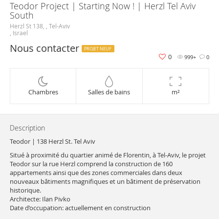
Teodor Project | Starting Now ! | Herzl Tel Aviv
South
Herzl St 138, , Tel-Aviv
, Israel
Nous contacter
PROJET NEUF
0
999+
0
Chambres
Salles de bains
m²
Description
Teodor | 138 Herzl St. Tel Aviv
Situé à proximité du quartier animé de Florentin, à Tel-Aviv, le projet
Teodor sur la rue Herzl comprend la construction de 160
appartements ainsi que des zones commerciales dans deux
nouveaux bâtiments magnifiques et un bâtiment de préservation
historique.
Architecte: Ilan Pivko
Date d’occupation: actuellement en construction