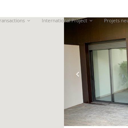
ransactions
International Project
Projets ne