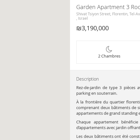
Garden Apartment 3 Room
Shivat Tsiyon Street, Florentin, Tel-Av
, Israel
₪3,190,000
2 Chambres
Description
Rez-de-jardin de type 3 pièces
parking en souterrain.
À la frontière du quartier floren
comprenant deux bâtiments de si
appartements de grand standing e
Chaque appartement bénéficie
d’appartements avec jardin offrant
Les deux bâtiments ont été constr